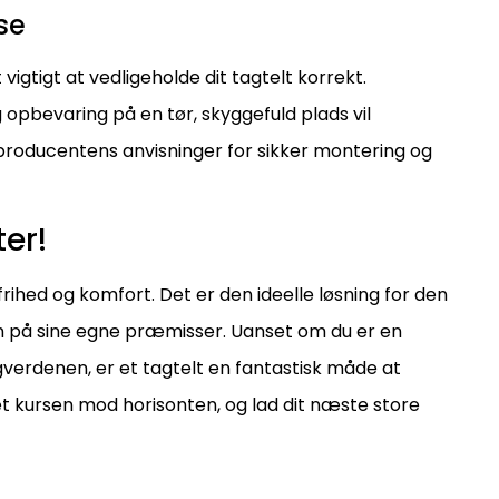
se
vigtigt at vedligeholde dit tagtelt korrekt.
 opbevaring på en tør, skyggefuld plads vil
e producentens anvisninger for sikker montering og
er!
frihed og komfort. Det er den ideelle løsning for den
n på sine egne præmisser. Uanset om du er en
verdenen, er et tagtelt en fantastisk måde at
sæt kursen mod horisonten, og lad dit næste store