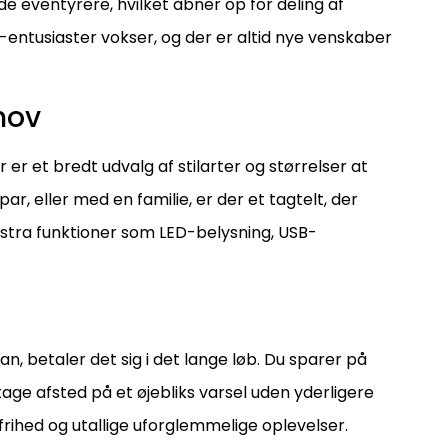
e eventyrere, hvilket åbner op for deling af
t-entusiaster vokser, og der er altid nye venskaber
ehov
r er et bredt udvalg af stilarter og størrelser at
r, eller med en familie, er der et tagtelt, der
kstra funktioner som LED-belysning, USB-
n, betaler det sig i det lange løb. Du sparer på
tage afsted på et øjebliks varsel uden yderligere
 frihed og utallige uforglemmelige oplevelser.