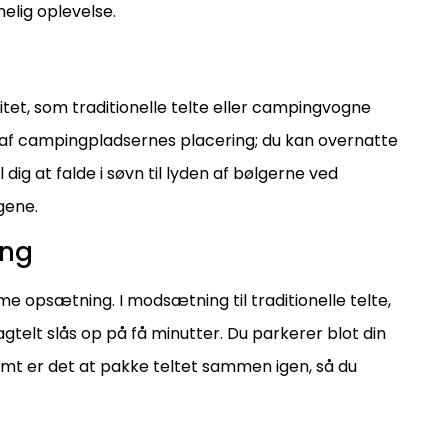
elig oplevelse.
ilitet, som traditionelle telte eller campingvogne
 af campingpladsernes placering; du kan overnatte
 dig at falde i søvn til lyden af bølgerne ved
gene.
ing
me opsætning. I modsætning til traditionelle telte,
telt slås op på få minutter. Du parkerer blot din
så nemt er det at pakke teltet sammen igen, så du