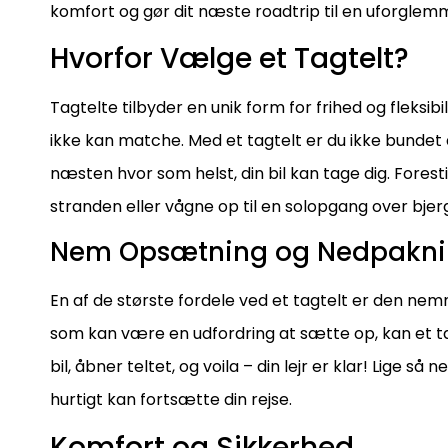
komfort og gør dit næste roadtrip til en uforglemm
Hvorfor Vælge et Tagtelt?
Tagtelte tilbyder en unik form for frihed og fleksib
ikke kan matche. Med et tagtelt er du ikke bundet
næsten hvor som helst, din bil kan tage dig. Forestil
stranden eller vågne op til en solopgang over bjer
Nem Opsætning og Nedpakn
En af de største fordele ved et tagtelt er den nem
som kan være en udfordring at sætte op, kan et tag
bil, åbner teltet, og voila – din lejr er klar! Lige 
hurtigt kan fortsætte din rejse.
Komfort og Sikkerhed