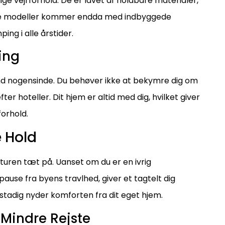
ige vejrforhold. De er lavet af holdbare materialer,
gle modeller kommer endda med indbyggede
ng i alle årstider.
ing
d nogensinde. Du behøver ikke at bekymre dig om
r hoteller. Dit hjem er altid med dig, hvilket giver
forhold.
 Hold
aturen tæt på. Uanset om du er en ivrig
pause fra byens travlhed, giver et tagtelt dig
tadig nyder komforten fra dit eget hjem.
 Mindre Rejste