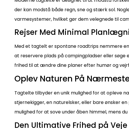
Moderne tagtelte er designet til at modstå forskell
der kan modstå både regn, sne og stærk sol. No
varmesystemer, hvilket gør dem velegnede til campi
Rejser Med Minimal Planlægn
Med et tagtelt er spontane roadtrips nemmere en
at reservere plads på campingpladser eller søge efte
frihed til at ændre dine planer efter humør og vejr
Oplev Naturen På Nærmeste
Tagtelte tilbyder en unik mulighed for at opleve n
stjernekigger, en naturelsker, eller bare ønsker en 
mulighed for at sove under åben himmel, mens du s
Den Ultimative Frihed på Veje