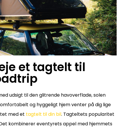
e et tagtelt til
oadtrip
med udsigt til den glitrende havoverflade, solen
komfortabelt og hyggeligt hjem venter på dig lige
litet med et
tagtelt til din bil
. Tagteltets popularitet
d. Det kombinerer eventyrets appel med hjemmets