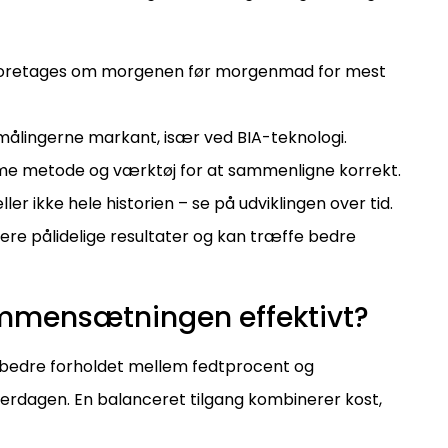
 foretages om morgenen før morgenmad for mest
ålingerne markant, især ved BIA-teknologi.
mme metode og værktøj for at sammenligne korrekt.
æller ikke hele historien – se på udviklingen over tid.
re pålidelige resultater og kan træffe bedre
mmensætningen effektivt?
 forbedre forholdet mellem fedtprocent og
erdagen. En balanceret tilgang kombinerer kost,