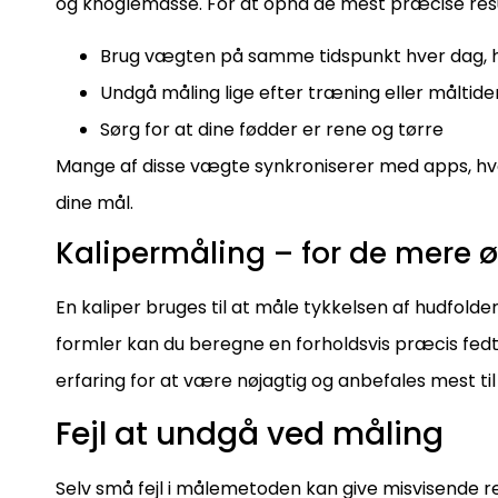
og knoglemasse. For at opnå de mest præcise resu
Brug vægten på samme tidspunkt hver dag,
Undgå måling lige efter træning eller måltide
Sørg for at dine fødder er rene og tørre
Mange af disse vægte synkroniserer med apps, hvor 
dine mål.
Kalipermåling – for de mere 
En kaliper bruges til at måle tykkelsen af hudfolde
formler kan du beregne en forholdsvis præcis fe
erfaring for at være nøjagtig og anbefales mest til
Fejl at undgå ved måling
Selv små fejl i målemetoden kan give misvisende re