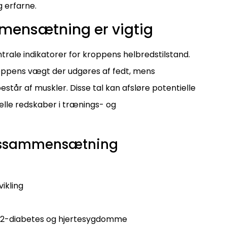
g erfarne.
mensætning er vigtig
rale indikatorer for kroppens helbredstilstand.
roppens vægt der udgøres af fedt, mens
tår af muskler. Disse tal kan afsløre potentielle
elle redskaber i trænings- og
opssammensætning
ikling
e 2-diabetes og hjertesygdomme