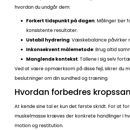
hvordan du undgår dem:
Forkert tidspunkt på dagen
: Målinger bør
konsistente resultater.
Ustabil hydrering
: Væskebalance påvirker m
Inkonsekvent målemetode
: Brug altid sa
Manglende kontekst
: Tallene i sig selv fort
Ved at være opmærksom på disse fejl, sikrer du me
beslutninger om din sundhed og træning.
Hvordan forbedres kropssa
At kende sine tal er kun det første skridt. For at
muskelmasse kræves der konkrete handlinger i hv
motion og restitution.