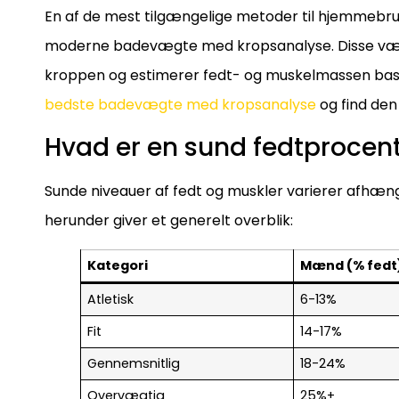
En af de mest tilgængelige metoder til hjemmebru
moderne badevægte med kropsanalyse. Disse væg
kroppen og estimerer fedt- og muskelmassen bas
bedste badevægte med kropsanalyse
og find den 
Hvad er en sund fedtproce
Sunde niveauer af fedt og muskler varierer afhængi
herunder giver et generelt overblik:
Kategori
Mænd (% fedt
Atletisk
6-13%
Fit
14-17%
Gennemsnitlig
18-24%
Overvægtig
25%+